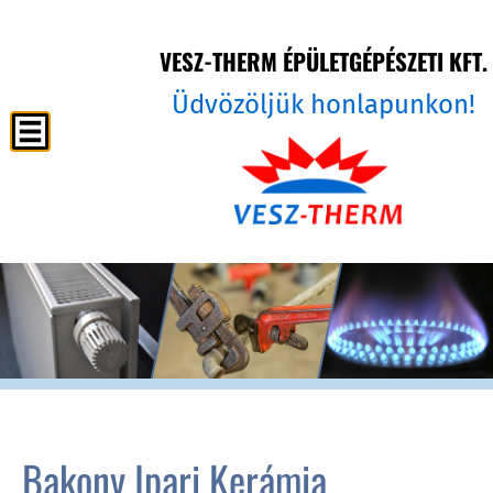
VESZ-THERM ÉPÜLETGÉPÉSZETI KFT.
Üdvözöljük honlapunkon!
Bakony Ipari Kerámia