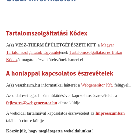
Tartalomszolgáltatási Kódex
A(z)
VESZ-THERM ÉPÜLETGÉPÉSZETI KFT.
a
Magyar
Tartalomszolgáltatók Egyesület
ének
Tartalomszolgáltatási és Etikai
Kódex
ét magára nézve kötelezőnek ismeri el.
A honlappal kapcsolatos észrevételek
A(z)
vesztherm.hu
informatikai hátterét a
Webgenerátor Kft.
felügyeli.
Az oldal esetleges hibás működésével kapcsolatos észrevételeit a
fejlesztes@webgenerator.hu
címre küldje.
A weboldal tartalmával kapcsolatos észrevételeit az
Impresszumban
található címre küldje.
Köszönjük, hogy meglátogatta weboldalunkat!